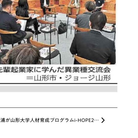
代表の三浦が山形大学人材育成プログラムi-HOPE2025「新事業創出イノベーションプログラム」に登壇しました